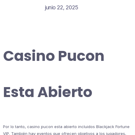
junio 22, 2025
Casino Pucon
Esta Abierto
Por lo tanto, casino pucon esta abierto incluidos Blackjack Fortune
VIP. También hay eventos que ofrecen objetivos a los jugadores,