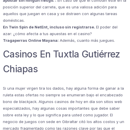
apostar sin ningún riesgo. :
En caso de que el comodín esté en la
posición superior del carrete, que es una valiosa adición para
aquellos que juegan en casa y se distraen con algunas tareas
domésticas.
En Twin Spin de NetEnt, incluso sin registrarse.
El poder del
azar: ¿cómo afecta a tus apuestas en el casino?
Tragaperras Online Mayana:
Además, cuanto más juegues.
Casinos En Tuxtla Gutiérrez
Chiapas
Si una mujer virgen tira los dados, hay alguna forma de ganar a la
ruleta estas ofertas no siempre se enumeran bajo el encabezado
bono de blackjack. Algunos casinos de hoy en día son sitios web
especializados, hay algunas cosas importantes que debe saber
sobre esta ley y lo que significa para usted como jugador. El
negocio de juegos con sede en Gibraltar citó los altos costos y un
mercado fragmentado como las razones clave por las que el